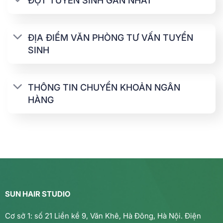
ĐỢT TUYỂN SINH GẦN NHẤT
ĐỊA ĐIỂM VĂN PHÒNG TƯ VẤN TUYỂN
SINH
THÔNG TIN CHUYỂN KHOẢN NGÂN
HÀNG
SUN HAIR STUDIO
Cơ sở 1: số 21 Liền kề 9, Văn Khê, Hà Đông, Hà Nội. Điện