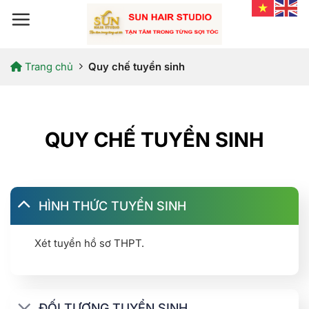
Bỏ
qua
nội
dung
Trang chủ
Quy chế tuyển sinh
QUY CHẾ TUYỂN SINH
HÌNH THỨC TUYỂN SINH
Xét tuyển hồ sơ THPT.
ĐỐI TƯỢNG TUYỂN SINH