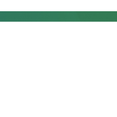
SUN HAIR STUDIO
Cơ sở 1: số 21 Liền kề 9, Văn Khê, Hà Đông, Hà Nội. Điện
thoại:0965.450.399
Cơ sở 2: số 219, Hùng Vương, Hải Châu, Đà Nẵng. Điện thoại:
0834.405.901
Cơ sở 3: số 200, Nguyễn Duy Dương, phường 2, quận 10,
HCM. ĐT: 0355.38.21.38
Hotline & Zalo: 0965.450.399 - Email:
sunhairsalon68@gmail.com