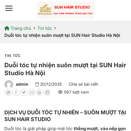
Bỏ
qua
nội
dung
Trang chủ
Tin tức
Duỗi tóc tự nhiện suôn mượt tại SUN Hair Studio Hà Nội
TIN TỨC
Duỗi tóc tự nhiện suôn mượt tại SUN Hair
Studio Hà Nội
admin
20/12/2025
Chia sẻ bài viết:
597 lượt xem
DỊCH VỤ DUỖI TÓC TỰ NHIÊN – SUÔN MƯỢT TẠI
SUN HAIR STUDIO
Duỗi tóc là giải pháp giúp mái tóc
thẳng mượt, vào nếp gọn