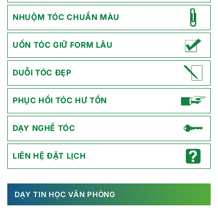
NHUỘM TÓC CHUẨN MÀU
UỐN TÓC GIỮ FORM LÂU
DUỖI TÓC ĐẸP
PHỤC HỒI TÓC HƯ TỔN
DẠY NGHỀ TÓC
LIÊN HỆ ĐẶT LỊCH
DẠY TIN HỌC VĂN PHÒNG