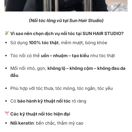
(Nối tóc lông vũ tại Sun Hair Studio)
Vì sao nên chọn dịch vụ nối tóc tại SUN HAIR STUDIO?
Sử dụng
100% tóc thật
, mềm mượt, bóng khỏe
Tóc nối có thể
uốn – nhuộm – tạo kiểu
như tóc thật
Mối nối nhỏ, gọn,
không lộ – không cộm – không đau da
đầu
Phù hợp với tóc thưa, tóc mỏng, tóc ngắn, tóc yếu
Có
bảo hành kỹ thuật nối tóc
rõ ràng
Các kỹ thuật nối tóc hiện đại
Nối keratin
: bền chắc, thẩm mỹ cao