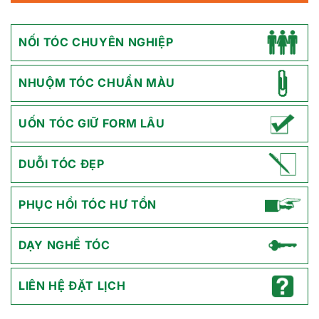
NỐI TÓC CHUYÊN NGHIỆP
NHUỘM TÓC CHUẨN MÀU
UỐN TÓC GIỮ FORM LÂU
DUỖI TÓC ĐẸP
PHỤC HỒI TÓC HƯ TỔN
DẠY NGHỀ TÓC
LIÊN HỆ ĐẶT LỊCH