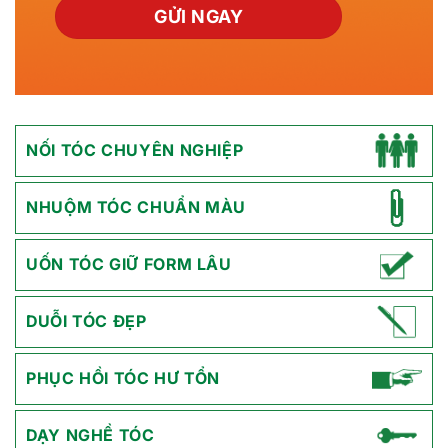
NỐI TÓC CHUYÊN NGHIỆP
NHUỘM TÓC CHUẨN MÀU
UỐN TÓC GIỮ FORM LÂU
DUỖI TÓC ĐẸP
PHỤC HỒI TÓC HƯ TỔN
DẠY NGHỀ TÓC