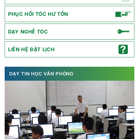
PHỤC HỒI TÓC HƯ TỔN
DẠY NGHỀ TÓC
LIÊN HỆ ĐẶT LỊCH
DẠY TIN HỌC VĂN PHÒNG