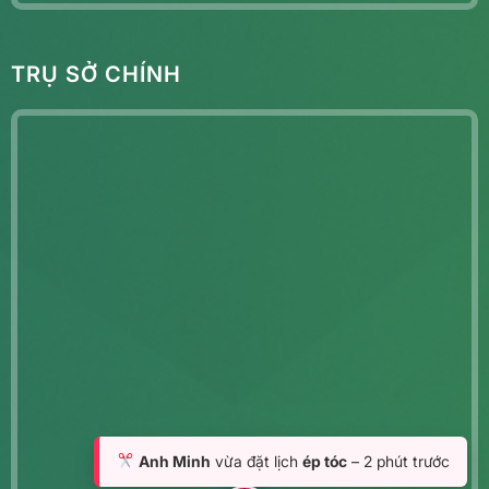
TRỤ SỞ CHÍNH
Anh Minh
vừa đặt lịch
ép tóc
– 2 phút trước