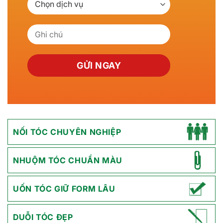
NỐI TÓC CHUYÊN NGHIỆP
NHUỘM TÓC CHUẨN MÀU
UỐN TÓC GIỮ FORM LÂU
DUỖI TÓC ĐẸP