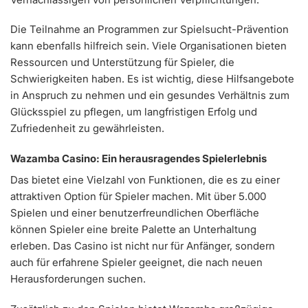
Die Teilnahme an Programmen zur Spielsucht-Prävention
kann ebenfalls hilfreich sein. Viele Organisationen bieten
Ressourcen und Unterstützung für Spieler, die
Schwierigkeiten haben. Es ist wichtig, diese Hilfsangebote
in Anspruch zu nehmen und ein gesundes Verhältnis zum
Glücksspiel zu pflegen, um langfristigen Erfolg und
Zufriedenheit zu gewährleisten.
Wazamba Casino: Ein herausragendes Spielerlebnis
Das bietet eine Vielzahl von Funktionen, die es zu einer
attraktiven Option für Spieler machen. Mit über 5.000
Spielen und einer benutzerfreundlichen Oberfläche
können Spieler eine breite Palette an Unterhaltung
erleben. Das Casino ist nicht nur für Anfänger, sondern
auch für erfahrene Spieler geeignet, die nach neuen
Herausforderungen suchen.