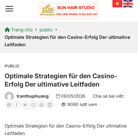
Bỏ
qua
nội
dung
Trang chủ
public
Optimale Strategien für den Casino-Erfolg Der ultimative
Leitfaden
PUBLIC
Optimale Strategien für den Casino-
Erfolg Der ultimative Leitfaden
tranthuphuong
09/05/2026
Chia sẻ bài viết:
9090 lượt xem
Optimale Strategien für den Casino-Erfolg Der ultimative
Leitfaden