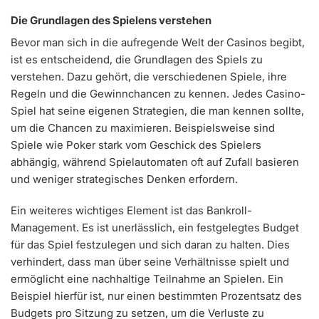
Die Grundlagen des Spielens verstehen
Bevor man sich in die aufregende Welt der Casinos begibt,
ist es entscheidend, die Grundlagen des Spiels zu
verstehen. Dazu gehört, die verschiedenen Spiele, ihre
Regeln und die Gewinnchancen zu kennen. Jedes Casino-
Spiel hat seine eigenen Strategien, die man kennen sollte,
um die Chancen zu maximieren. Beispielsweise sind
Spiele wie Poker stark vom Geschick des Spielers
abhängig, während Spielautomaten oft auf Zufall basieren
und weniger strategisches Denken erfordern.
Ein weiteres wichtiges Element ist das Bankroll-
Management. Es ist unerlässlich, ein festgelegtes Budget
für das Spiel festzulegen und sich daran zu halten. Dies
verhindert, dass man über seine Verhältnisse spielt und
ermöglicht eine nachhaltige Teilnahme an Spielen. Ein
Beispiel hierfür ist, nur einen bestimmten Prozentsatz des
Budgets pro Sitzung zu setzen, um die Verluste zu