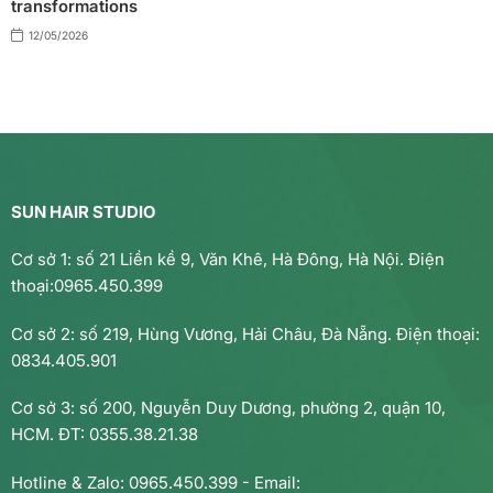
transformations
12/05/2026
SUN HAIR STUDIO
Cơ sở 1: số 21 Liền kề 9, Văn Khê, Hà Đông, Hà Nội. Điện
thoại:0965.450.399
Cơ sở 2: số 219, Hùng Vương, Hải Châu, Đà Nẵng. Điện thoại:
0834.405.901
Cơ sở 3: số 200, Nguyễn Duy Dương, phường 2, quận 10,
HCM. ĐT: 0355.38.21.38
Hotline & Zalo: 0965.450.399 - Email: