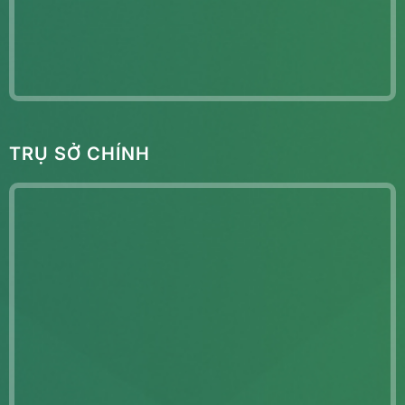
TRỤ SỞ CHÍNH