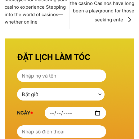
the casino Casinos have long
casino experience Stepping
been a playground for those
into the world of casinos—
seeking ente
whether online
NGÀY
*