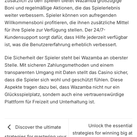
Zusätzlich zu den Spielen bietet Wazamba großzügige
Boni und regelmäßige Aktionen, die das Spielerlebnis
weiter verbessern. Spieler können von aufregenden
Willkommensboni profitieren, die ihnen zusätzliche Mittel
für ihre Spiele zur Verfügung stellen. Der 24/7-
Kundensupport sorgt dafür, dass Hilfe jederzeit verfügbar
ist, was die Benutzererfahrung erheblich verbessert.
Die Sicherheit der Spieler steht bei Wazamba an oberster
Stelle. Mit sicheren Zahlungsmethoden und einem
transparenten Umgang mit Daten stellt das Casino sicher,
dass die Spieler sich wohl und geschützt fühlen. Diese
Aspekte tragen dazu bei, dass Wazamba nicht nur ein
Glücksspielplatz, sondern auch eine vertrauenswürdige
Plattform für Freizeit und Unterhaltung ist.
Unlock the essential
Discover the ultimate
strategies for winning big at
strategies for mastering your