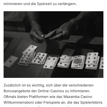
minimieren und die Spielzeit zu verlängern.
Zusätzlich ist es wichtig, sich über die verschiedenen
Bonusangebote der Online-Casinos zu informieren.
Oftmals bieten Plattformen wie das Wazamba Casino
Willkommensboni oder Freispiele an, die das Spielerlebnis